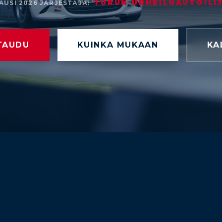
TURUN URHEILUAUTOILI
AUSI 2026
JÄRJESTÄJÄ:
TAUDU
KUINKA MUKAAN
KA