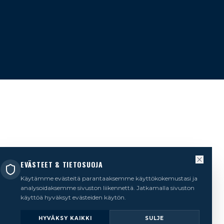
EVÄSTEET & TIETOSUOJA
Käytämme evästeitä parantaaksemme käyttökokemustasi ja
analysoidaksemme sivuston liikennettä. Jatkamalla sivuston
käyttöä hyväksyt evästeiden käytön.
HYVÄKSY KAIKKI
SULJE